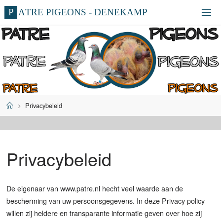
Ga
P
A
T
R
E
P
I
G
E
O
N
S
-
D
E
N
E
K
A
M
P
naar
de
inhoud
Home
Privacybeleid
Privacybeleid
De eigenaar van www.patre.nl hecht veel waarde aan de
bescherming van uw persoonsgegevens. In deze Privacy policy
willen zij heldere en transparante informatie geven over hoe zij